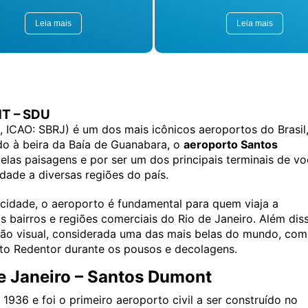
interesse dentro do
sempre gera dúvidas
roporto. O mapa está
como: qual o melhor
Leia mais
Leia mais
ponível para
estacionamento
ualização online e
Aeroporto Santos
mbém pode ser baixado
Dumont?....
a dispositivos móveis...
T – SDU
 ICAO: SBRJ) é um dos mais icônicos aeroportos do Brasil
ado à beira da Baía de Guanabara, o
aeroporto Santos
las paisagens e por ser um dos principais terminais de v
dade a diversas regiões do país.
cidade, o aeroporto é fundamental para quem viaja a
s bairros e regiões comerciais do Rio de Janeiro. Além dis
ão visual, considerada uma das mais belas do mundo, com
sto Redentor durante os pousos e decolagens.
de Janeiro – Santos Dumont
936 e foi o primeiro aeroporto civil a ser construído no