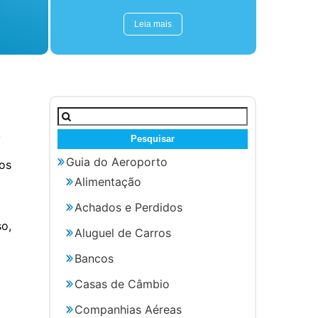
Leia mais
Pesquisar
por:
,
Guia do Aeroporto
oos
Alimentação
Achados e Perdidos
so,
Aluguel de Carros
Bancos
Casas de Câmbio
Companhias Aéreas