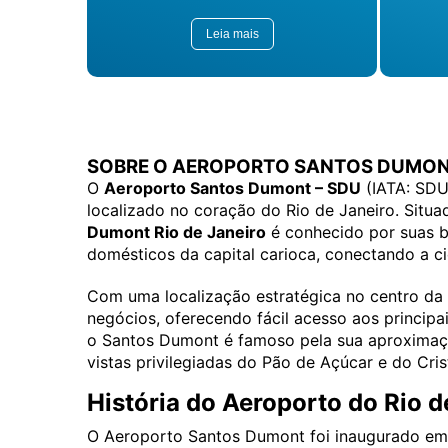
de 
ae
Leia mais
dis
vis
ta
par
SOBRE O AEROPORTO SANTOS DUMON
O
Aeroporto Santos Dumont – SDU
(IATA: SDU,
localizado no coração do Rio de Janeiro. Situ
Dumont Rio de Janeiro
é conhecido por suas be
domésticos da capital carioca, conectando a ci
Com uma localização estratégica no centro da 
negócios, oferecendo fácil acesso aos principai
o Santos Dumont é famoso pela sua aproximaç
vistas privilegiadas do Pão de Açúcar e do Cri
História do Aeroporto do Rio 
O Aeroporto Santos Dumont foi inaugurado em 1