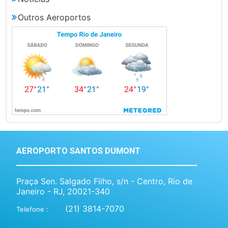
Outros Aeroportos
AEROPORTO SANTOS DUMONT
Praça Sen. Salgado Filho, s/n - Centro, Rio de
Janeiro - RJ, 20021-340
(21) 3814-7070
Telefone :