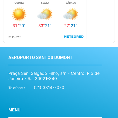
AEROPORTO SANTOS DUMONT
Praça Sen. Salgado Filho, s/n - Centro, Rio de
Janeiro - RJ, 20021-340
(21) 3814-7070
Telefone :
MENU